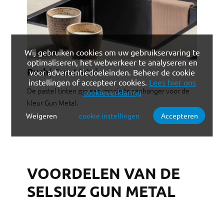
Wij gebruiken cookies om uw gebruikservaring te
optimaliseren, het webverkeer te analyseren en
Push
Gun Metal
voor advertentiedoeleinden. Beheer de cookie
instellingen of accepteer cookies.
Lees hier ons
De pastel tinten zijn een mooie tegenhanger voor de
cookieverklaring
kleur Gun Metal.
Weigeren
cookie instellingen
Accepteren
Verplichte cookies
Functionele cookies
Analytische cookies
Marketing cookies
VOORDELEN VAN DE
SELSIUZ GUN METAL