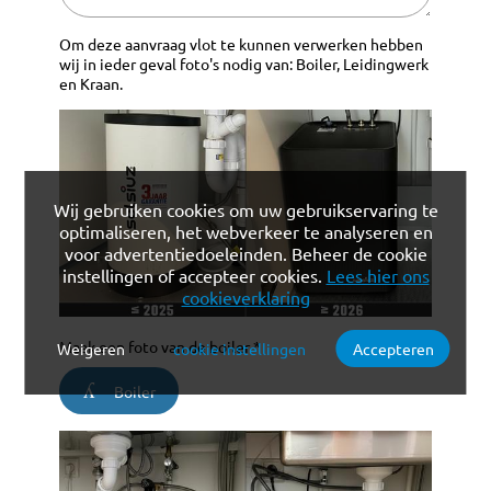
Om deze aanvraag vlot te kunnen verwerken hebben
wij in ieder geval foto's nodig van: Boiler, Leidingwerk
en Kraan.
Wij gebruiken cookies om uw gebruikservaring te
optimaliseren, het webverkeer te analyseren en
voor advertentiedoeleinden. Beheer de cookie
instellingen of accepteer cookies.
Lees hier ons
cookieverklaring
Maak een foto van de boiler *
Weigeren
cookie instellingen
Accepteren
Verplichte cookies
Functionele cookies
Boiler
Analytische cookies
Marketing cookies