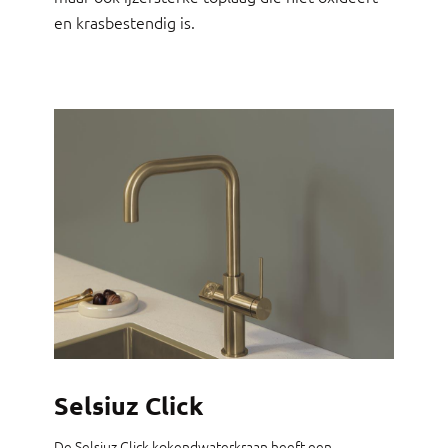
en krasbestendig is.
Selsiuz Click
De Selsiuz Click kokendwaterkraan heeft een