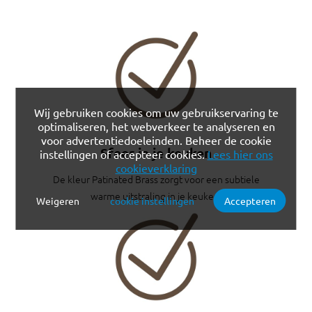
Wij gebruiken cookies om uw gebruikservaring te
optimaliseren, het webverkeer te analyseren en
voor advertentiedoeleinden. Beheer de cookie
Sfeer in je keuken
instellingen of accepteer cookies.
Lees hier ons
cookieverklaring
De kleur Patinated Brass zorgt voor een subtiele
warme uitstraling in je keuken.
Weigeren
cookie instellingen
Accepteren
Verplichte cookies
Functionele cookies
Analytische cookies
Marketing cookies