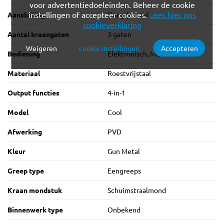
voor advertentiedoeleinden. Beheer de cookie
instellingen of accepteer cookies.
Lees hier ons
Aansluiting
Slang (wartel)
cookieverklaring
Aantal kraangaten
3 gaten
Weigeren
cookie instellingen
Accepteren
Verplichte cookies
Functionele cookies
Bediening
Elektronisch, Mechanisch
Materiaal
Roestvrijstaal
Analytische cookies
Marketing cookies
Output functies
4-in-1
Model
Cool
Afwerking
PVD
Kleur
Gun Metal
Greep type
Eengreeps
Kraan mondstuk
Schuimstraalmond
Binnenwerk type
Onbekend